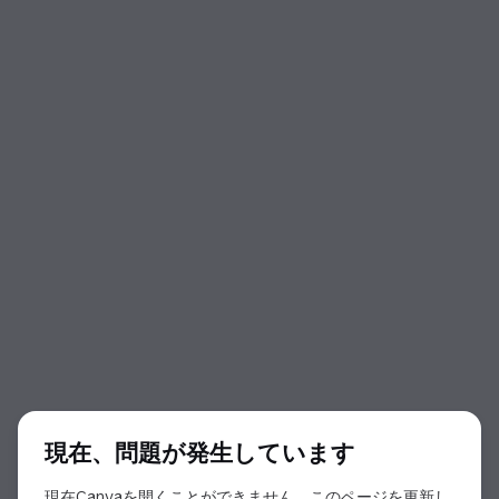
ダイアログの開始
現在、問題が発生しています
現在Canvaを開くことができません。このページを更新し